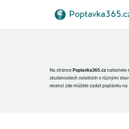
Přeskočit
na
obsah
Na stránce
Poptavka365.cz
naleznete 
zkušenostech ostatních s různými stav
recenzí zde můžete zadat poptávku na s