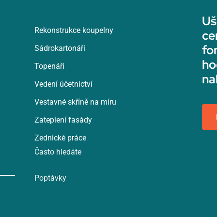
Uš
Rekonstrukce koupelny
ce
fo
Sádrokartonáři
ho
Topenáři
na
Vedení účetnictví
Vestavné skříně na míru
Zateplení fasády
Zednické práce
Často hledáte
Poptávky