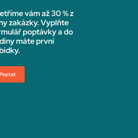
etříme vám až 30 % z
ny zakázky. Vyplňte
rmulář poptávky a do
diny máte první
bídky.
Poptat