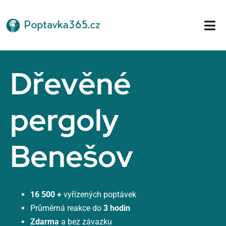
Přeskočit
na
Tog
obsah
Nav
Domů
Dřevěné
pergoly
Benešov
16 500 +
vyřízených poptávek
Průměrná reakce do
3 hodin
Zdarma
a bez závazku