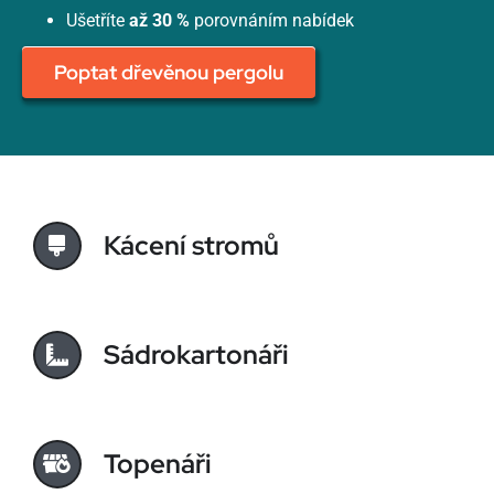
Ušetříte
až 30 %
porovnáním nabídek
Poptat dřevěnou pergolu
Kácení stromů
Sádrokartonáři
Topenáři