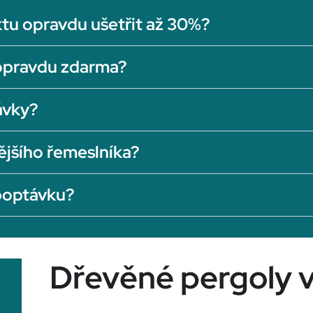
tu opravdu ušetřit až 30%?
opravdu zdarma?
ávky?
ějšího řemeslníka?
 poptávku?
Dřevěné pergoly v