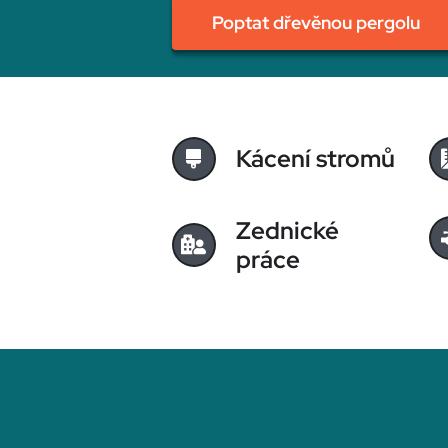
Poptat dřevěnou pergolu
Kácení stromů
Zednické
práce