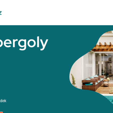
pergoly
ídek