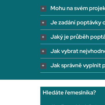
Mohu na svém projek
Je zadání poptávky 
Jaký je průběh popt
Jak vybrat nejvhodn
Jak správně vyplnit
Hledáte řemeslníka?