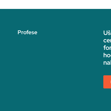
Profese
Uš
ce
fo
ho
na