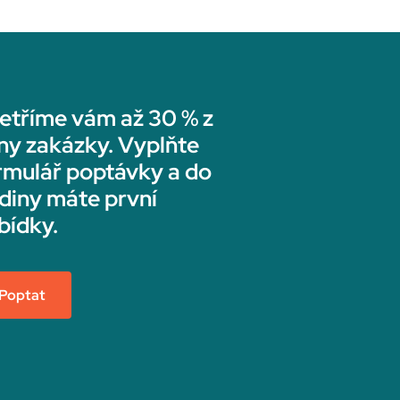
etříme vám až 30 % z
ny zakázky. Vyplňte
rmulář poptávky a do
diny máte první
bídky.
Poptat