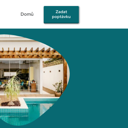
Zadat
Domů
poptávku