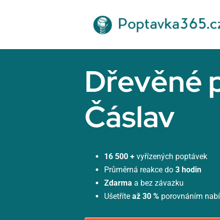
Přeskočit
na
obsah
Dřevěné 
Čáslav
16 500 +
vyřízených poptávek
Průměrná reakce do
3 hodin
Zdarma
a bez závazku
Ušetříte
až 30 %
porovnáním nab