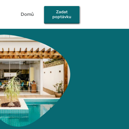
Zadat
Domů
poptávku