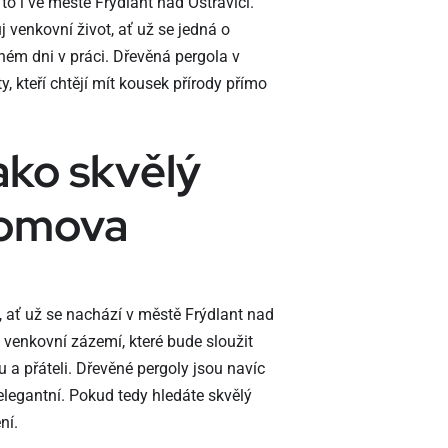
to i ve městě Frýdlant nad Ostravicí.
 venkovní život, ať už se jedná o
čném dni v práci. Dřevěná pergola v
, kteří chtějí mít kousek přírody přímo
ako skvělý
domova
ať už se nachází v městě Frýdlant nad
é venkovní zázemí, které bude sloužit
 a přáteli. Dřevěné pergoly jsou navíc
elegantní. Pokud tedy hledáte skvělý
ní.