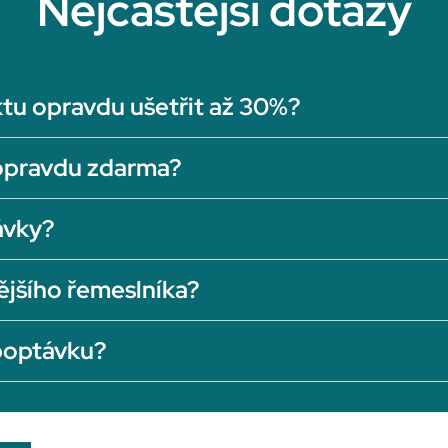
Nejčastější dotazy
tu opravdu ušetřit až 30%?
opravdu zdarma?
ávky?
ějšího řemeslníka?
 poptávku?