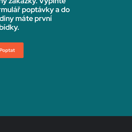
ny zakázky. Vyplňte
rmulář poptávky a do
diny máte první
bídky.
Poptat