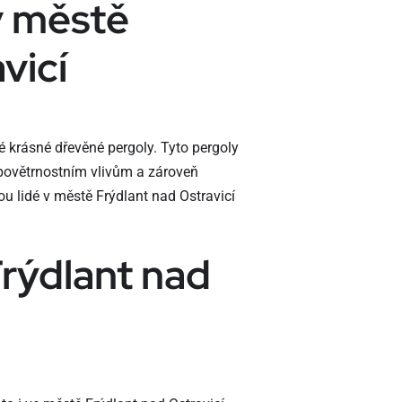
v městě
vicí
vé krásné dřevěné pergoly. Tyto pergoly
i povětrnostním vlivům a zároveň
u lidé v městě Frýdlant nad Ostravicí
rýdlant nad