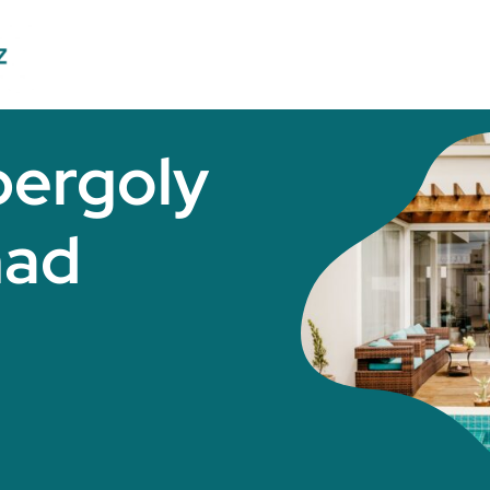
pergoly
nad