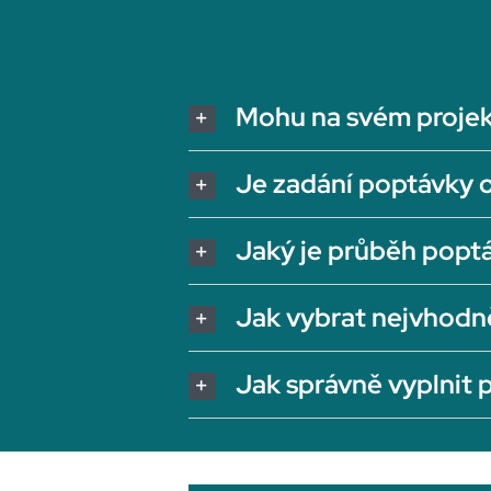
Mohu na svém projek
Je zadání poptávky 
Jaký je průběh popt
Jak vybrat nejvhodn
Jak správně vyplnit