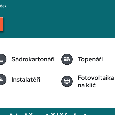
ídek
Sádrokartonáři
Topenáři
Fotovoltaika
Instalatéři
na klíč