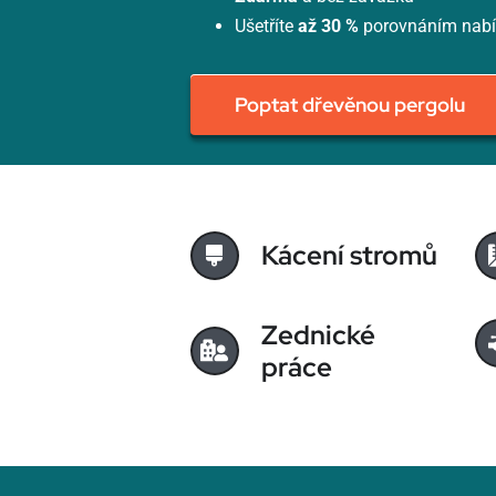
Ušetříte
až 30 %
porovnáním nab
Poptat dřevěnou pergolu
Kácení stromů
Zednické
práce