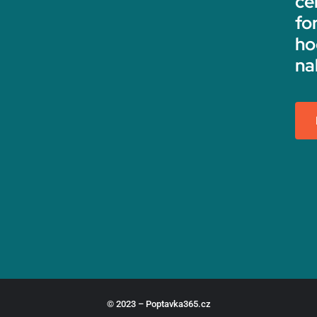
ce
fo
ho
na
© 2023 – Poptavka365.cz