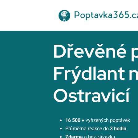
Přeskočit
na
obsah
Dřevěné 
Frýdlant 
Ostravicí
16 500 +
vyřízených poptávek
Průměrná reakce do
3 hodin
Zdarma
a bez závazku