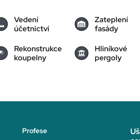
Vedení
Zateplení
účetnictví
fasády
Rekonstrukce
Hliníkové
koupelny
pergoly
Profese
Uš