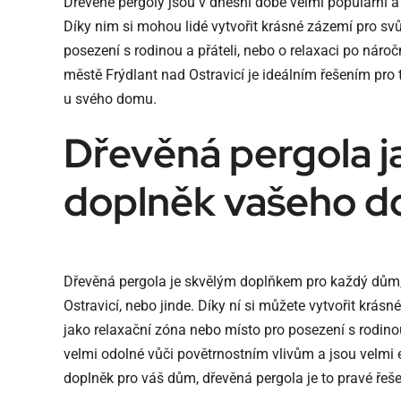
Dřevěné pergoly jsou v dnešní době velmi populární a 
Díky nim si mohou lidé vytvořit krásné zázemí pro svůj
posezení s rodinou a přáteli, nebo o relaxaci po náro
městě Frýdlant nad Ostravicí je ideálním řešením pro ty
u svého domu.
Dřevěná pergola j
doplněk vašeho 
Dřevěná pergola je skvělým doplňkem pro každý dům, 
Ostravicí, nebo jinde. Díky ní si můžete vytvořit krásn
jako relaxační zóna nebo místo pro posezení s rodinou
velmi odolné vůči povětrnostním vlivům a jsou velmi 
doplněk pro váš dům, dřevěná pergola je to pravé řeše