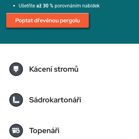
Ušetříte
až 30 %
porovnáním nabídek
Poptat dřevěnou pergolu
Kácení stromů
Sádrokartonáři
Topenáři