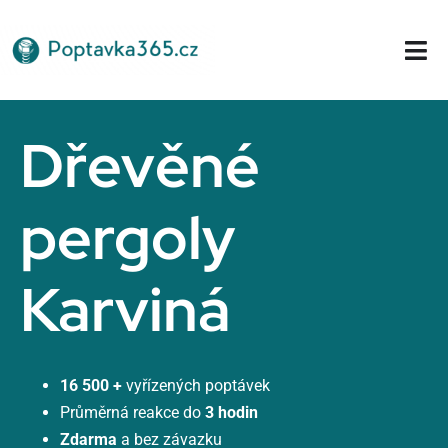
Přeskočit
na
Tog
obsah
Nav
Domů
Dřevěné
pergoly
Karviná
16 500 +
vyřízených poptávek
Průměrná reakce do
3 hodin
Zdarma
a bez závazku