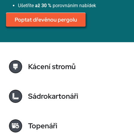
Ušetříte
až 30 %
porovnáním nabídek
Poptat dřevěnou pergolu
Kácení stromů
Sádrokartonáři
Topenáři