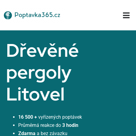
Přeskočit
na
Tog
obsah
Nav
Domů
Dřevěné
pergoly
Litovel
16 500 +
vyřízených poptávek
Průměrná reakce do
3 hodin
Zdarma
a bez závazku