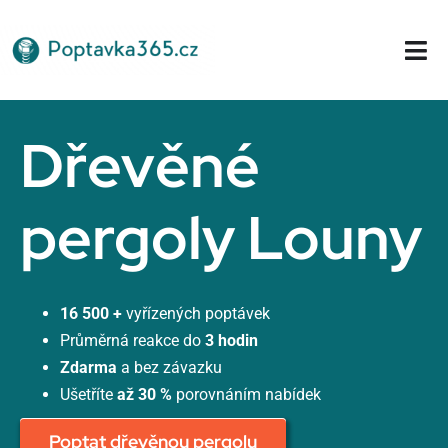
Přeskočit
na
Tog
obsah
Nav
Domů
Dřevěné
pergoly Louny
16 500 +
vyřízených poptávek
Průměrná reakce do
3 hodin
Zdarma
a bez závazku
Ušetříte
až 30 %
porovnáním nabídek
Poptat dřevěnou pergolu