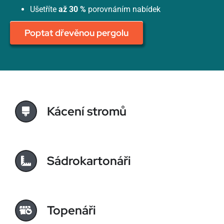
Ušetříte
až 30 %
porovnáním nabídek
Poptat dřevěnou pergolu
Kácení stromů
Sádrokartonáři
Topenáři