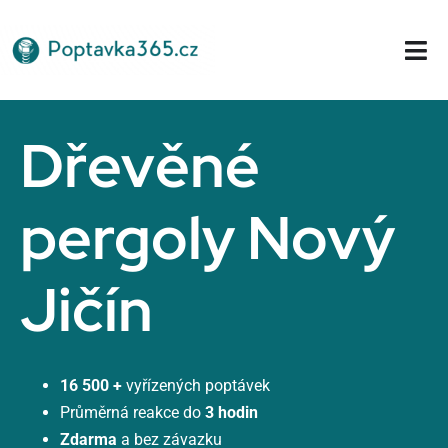
Přeskočit
na
Tog
obsah
Nav
Domů
Dřevěné
pergoly Nový
Jičín
16 500 +
vyřízených poptávek
Průměrná reakce do
3 hodin
Zdarma
a bez závazku