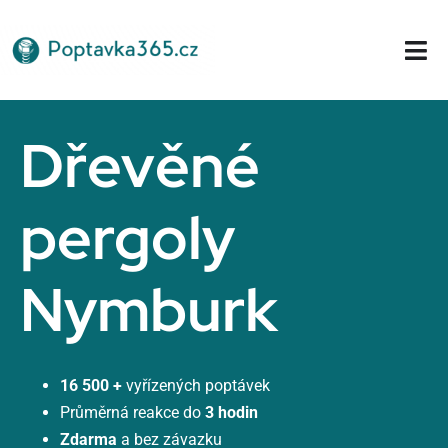
Přeskočit
na
Tog
obsah
Nav
Domů
Dřevěné
pergoly
Nymburk
16 500 +
vyřízených poptávek
Průměrná reakce do
3 hodin
Zdarma
a bez závazku