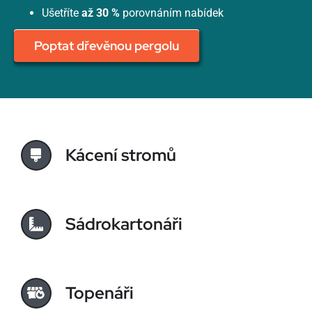
Ušetříte
až 30 %
porovnáním nabídek
Poptat dřevěnou pergolu
Kácení stromů
Sádrokartonáři
Topenáři