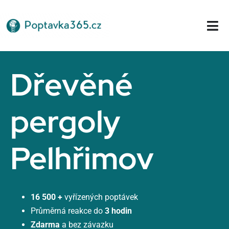
Přeskočit
na
Tog
obsah
Nav
Domů
Dřevěné
pergoly
Pelhřimov
16 500 +
vyřízených poptávek
Průměrná reakce do
3 hodin
Zdarma
a bez závazku