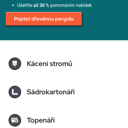
Ušetříte
až 30 %
porovnáním nabídek
Poptat dřevěnou pergolu
Kácení stromů
Sádrokartonáři
Topenáři