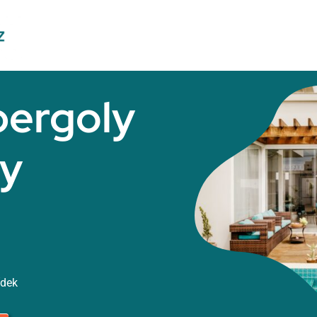
pergoly
y
ídek