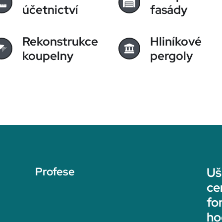
účetnictví
fasády
Rekonstrukce
Hliníkové
koupelny
pergoly
Profese
Uš
ce
fo
ho