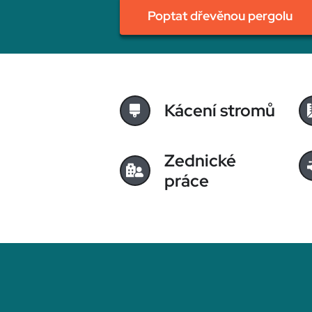
Poptat dřevěnou pergolu
Kácení stromů
Zednické
práce