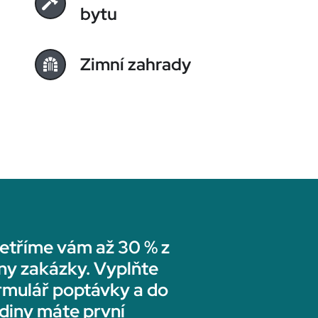
bytu
Zimní zahrady
etříme vám až 30 % z
ny zakázky. Vyplňte
rmulář poptávky a do
diny máte první