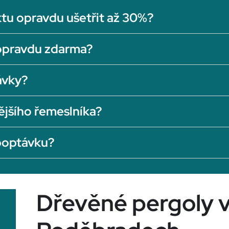
tu opravdu ušetřit až 30%?
opravdu zdarma?
ávky?
ějšího řemeslníka?
 poptávku?
Dřevěné pergoly 