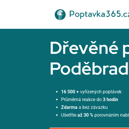
Přeskočit
na
obsah
Dřevěné 
Poděbrad
16 500 +
vyřízených poptávek
Průměrná reakce do
3 hodin
Zdarma
a bez závazku
Ušetříte
až 30 %
porovnáním nab