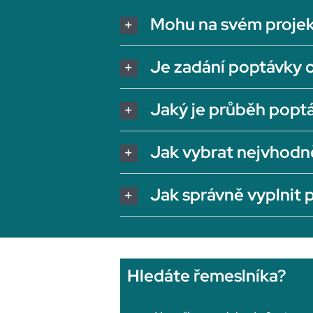
Mohu na svém projek
Je zadání poptávky 
Jaký je průběh popt
Jak vybrat nejvhodn
Jak správně vyplnit
Hledáte řemeslníka?