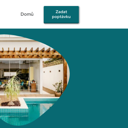
Zadat
Domů
poptávku