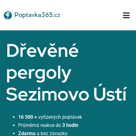
Přeskočit
na
Tog
obsah
Nav
Domů
Dřevěné
pergoly
Sezimovo Ústí
16 500 +
vyřízených poptávek
Průměrná reakce do
3 hodin
Zdarma
a bez závazku