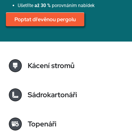
Ušetříte
až 30 %
porovnáním nabídek
Poptat dřevěnou pergolu
Kácení stromů
Sádrokartonáři
Topenáři