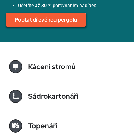
Ušetříte
až 30 %
porovnáním nabídek
Poptat dřevěnou pergolu
Kácení stromů
Sádrokartonáři
Topenáři