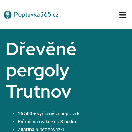
Přeskočit
na
Tog
obsah
Nav
Domů
Dřevěné
pergoly
Trutnov
16 500 +
vyřízených poptávek
Průměrná reakce do
3 hodin
Zdarma
a bez závazku