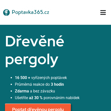
Přeskočit
na
Tog
obsah
Nav
Domů
Dřevěné
pergoly
16 500 +
vyřízených poptávek
Průměrná reakce do
3 hodin
Zdarma
a bez závazku
Ušetříte
až 30 %
porovnáním nabídek
Poptat dřevěnou pergolu