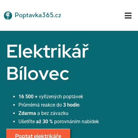
Přeskočit
na
Tog
obsah
Nav
Domů
Elektrikář
Bílovec
16 500 +
vyřízených poptávek
Průměrná reakce do
3 hodin
Zdarma
a bez závazku
Ušetříte
až 30 %
porovnáním nabídek
Poptat elektrikáře