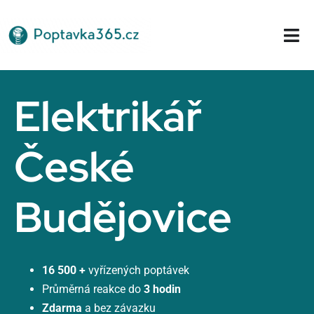
Přeskočit
na
Tog
obsah
Nav
Domů
Elektrikář
České
Budějovice
16 500 +
vyřízených poptávek
Průměrná reakce do
3 hodin
Zdarma
a bez závazku