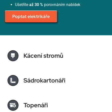
Ušetříte
až 30 %
porovnáním nabídek
Poptat elektrikáře
Kácení stromů
Sádrokartonáři
Topenáři