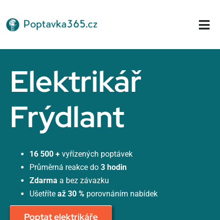
Přeskočit
na
Tog
obsah
Nav
Domů
Elektrikář
Frýdlant
16 500 +
vyřízených poptávek
Průměrná reakce do
3 hodin
Zdarma
a bez závazku
Ušetříte
až 30 %
porovnáním nabídek
Poptat elektrikáře