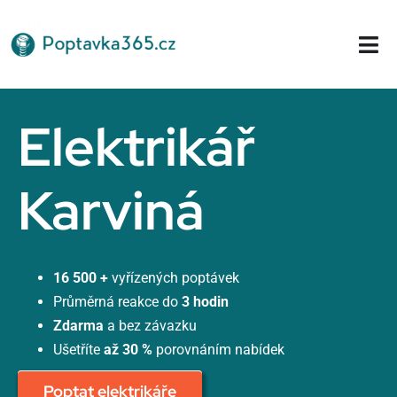
Přeskočit
na
Tog
obsah
Nav
Domů
Elektrikář
Karviná
16 500 +
vyřízených poptávek
Průměrná reakce do
3 hodin
Zdarma
a bez závazku
Ušetříte
až 30 %
porovnáním nabídek
Poptat elektrikáře