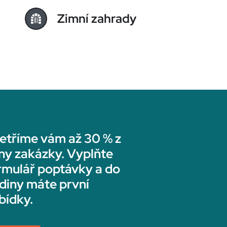
Zimní zahrady
etříme vám až 30 % z
ny zakázky. Vyplňte
rmulář poptávky a do
diny máte první
bídky.