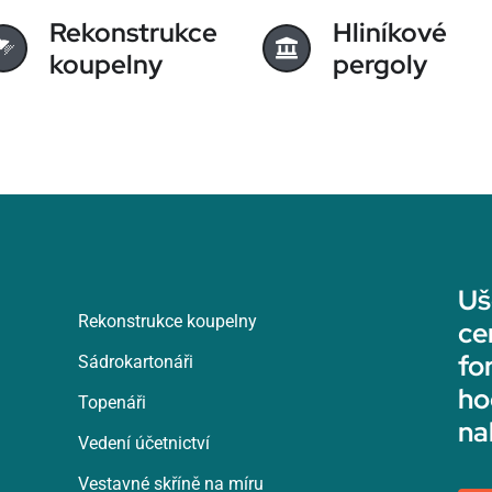
Rekonstrukce
Hliníkové
koupelny
pergoly
Uš
Rekonstrukce koupelny
ce
fo
Sádrokartonáři
ho
Topenáři
na
Vedení účetnictví
Vestavné skříně na míru