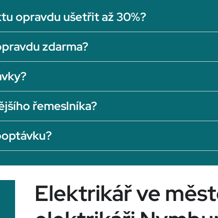
tu opravdu ušetřit až 30%?
opravdu zdarma?
ávky?
ějšího řemeslníka?
 poptávku?
Elektrikář ve měs