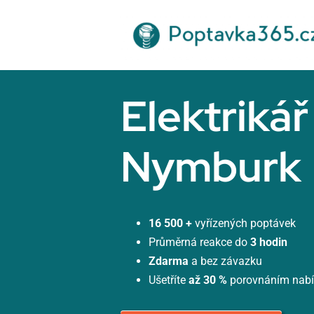
Přeskočit
na
obsah
Elektrikář
Nymburk
16 500 +
vyřízených poptávek
Průměrná reakce do
3 hodin
Zdarma
a bez závazku
Ušetříte
až 30 %
porovnáním nab