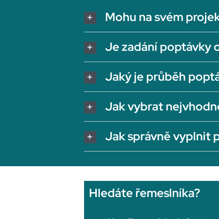
Mohu na svém projek
Je zadání poptávky 
Jaký je průběh popt
Jak vybrat nejvhodn
Jak správně vyplnit
Hledáte řemeslníka?