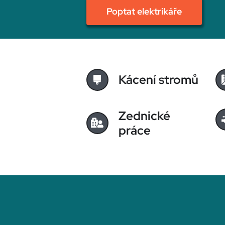
Poptat elektrikáře
Kácení stromů
Zednické
práce