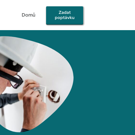
Zadat
Domů
poptávku