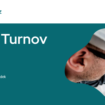
ř Turnov
ídek