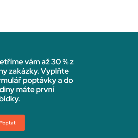
etříme vám až 30 % z
ny zakázky. Vyplňte
rmulář poptávky a do
diny máte první
bídky.
Poptat