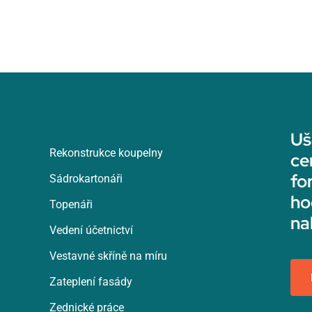
Uš
Rekonstrukce koupelny
ce
fo
Sádrokartonáři
ho
Topenáři
na
Vedení účetnictví
Vestavné skříně na míru
Zateplení fasády
Zednické práce