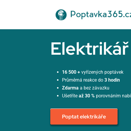
Přeskočit
na
obsah
Elektriká
16 500 +
vyřízených poptávek
Průměrná reakce do
3 hodin
Zdarma
a bez závazku
Ušetříte
až 30 %
porovnáním nab
Poptat elektrikáře