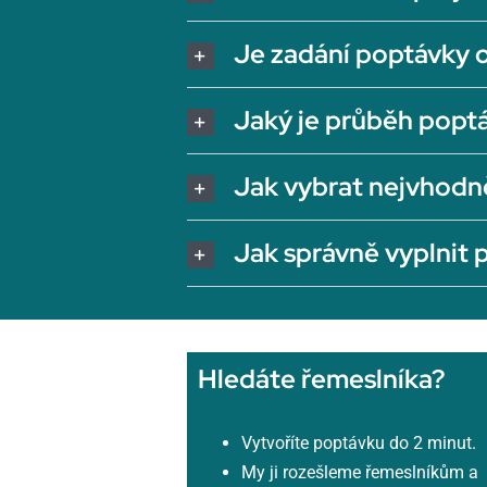
Je zadání poptávky 
Jaký je průběh popt
Jak vybrat nejvhodn
Jak správně vyplnit
Hledáte řemeslníka?
Vytvoříte poptávku do 2 minut.
My ji rozešleme řemeslníkům a