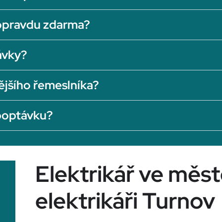
opravdu zdarma?
ávky?
ějšího řemeslníka?
 poptávku?
Elektrikář ve měs
elektrikáři Turnov