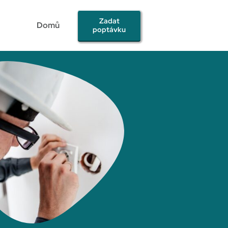
Zadat
Domů
poptávku