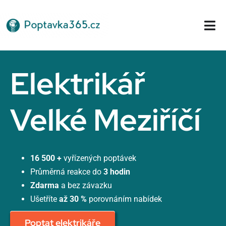
Přeskočit
na
Tog
obsah
Nav
Domů
Elektrikář
Velké Meziříčí
16 500 +
vyřízených poptávek
Průměrná reakce do
3 hodin
Zdarma
a bez závazku
Ušetříte
až 30 %
porovnáním nabídek
Poptat elektrikáře