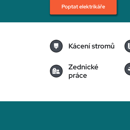
Poptat elektrikáře
Kácení stromů
Zednické
práce