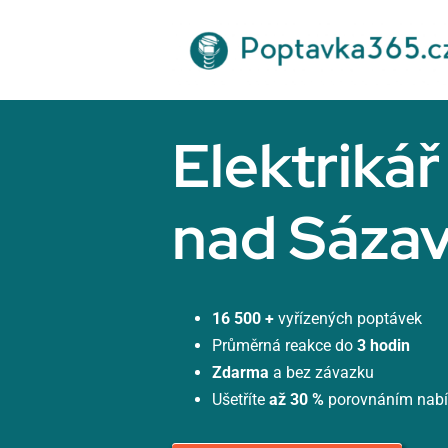
Přeskočit
na
obsah
Elektrikář
nad Sáza
16 500 +
vyřízených poptávek
Průměrná reakce do
3 hodin
Zdarma
a bez závazku
Ušetříte
až 30 %
porovnáním nab