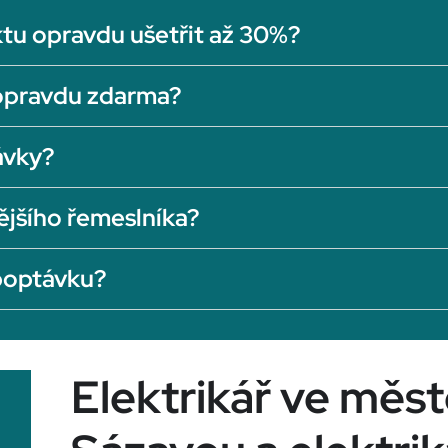
tu opravdu ušetřit až 30%?
opravdu zdarma?
ávky?
ějšího řemeslníka?
 poptávku?
Elektrikář ve měs