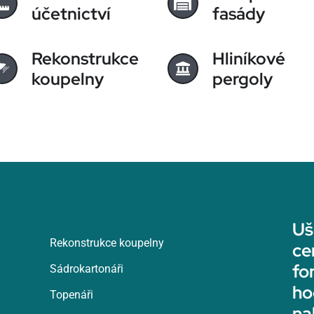
účetnictví
fasády
Rekonstrukce
Hliníkové
koupelny
pergoly
Uš
Rekonstrukce koupelny
ce
fo
Sádrokartonáři
ho
Topenáři
na