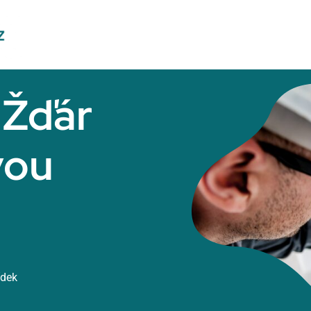
 Žďár
vou
ídek