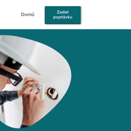
Zadat
Domů
poptávku