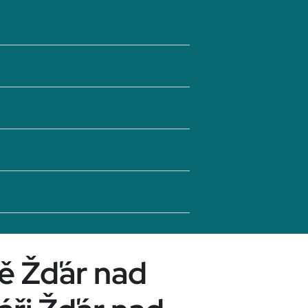
tě Žďár nad