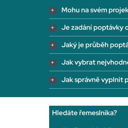
Mohu na svém projek
Je zadání poptávky 
Jaký je průběh popt
Jak vybrat nejvhodn
Jak správně vyplnit
Hledáte řemeslníka?