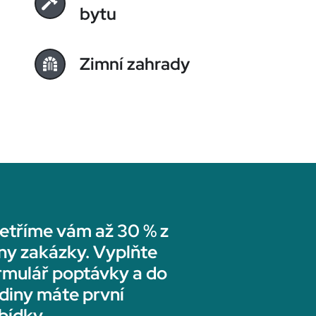
bytu
Zimní zahrady
etříme vám až 30 % z
ny zakázky. Vyplňte
rmulář poptávky a do
diny máte první
bídky.