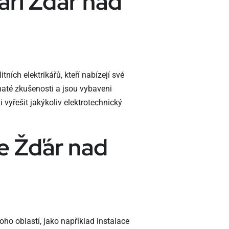
áři Žďár nad
ích elektrikářů, kteří nabízejí své
ohaté zkušenosti a jsou vybaveni
 vyřešit jakýkoliv elektrotechnický
ce Žďár nad
ho oblastí, jako například instalace