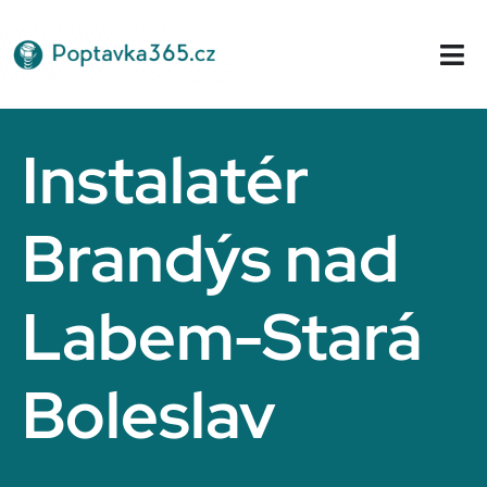
Přeskočit
na
Tog
obsah
Nav
Domů
Instalatér
Brandýs nad
Labem-Stará
Boleslav