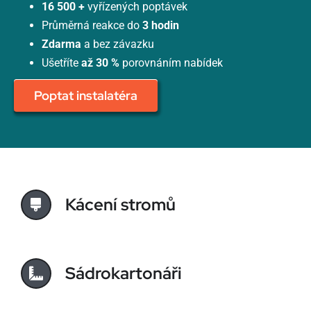
16 500 +
vyřízených poptávek
Průměrná reakce do
3 hodin
Zdarma
a bez závazku
Ušetříte
až 30 %
porovnáním nabídek
Poptat instalatéra
Kácení stromů
Sádrokartonáři