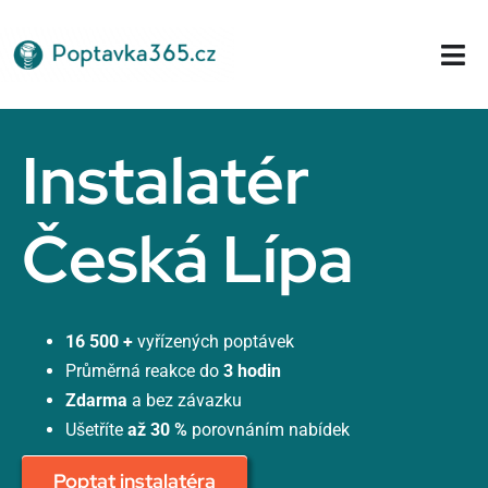
Přeskočit
na
Tog
obsah
Nav
Domů
Instalatér
Česká Lípa
16 500 +
vyřízených poptávek
Průměrná reakce do
3 hodin
Zdarma
a bez závazku
Ušetříte
až 30 %
porovnáním nabídek
Poptat instalatéra