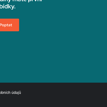
bídky.
Poptat
obních údajů