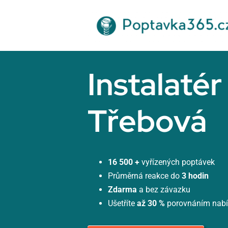
Přeskočit
na
obsah
Instalaté
Třebová
16 500 +
vyřízených poptávek
Průměrná reakce do
3 hodin
Zdarma
a bez závazku
Ušetříte
až 30 %
porovnáním nab