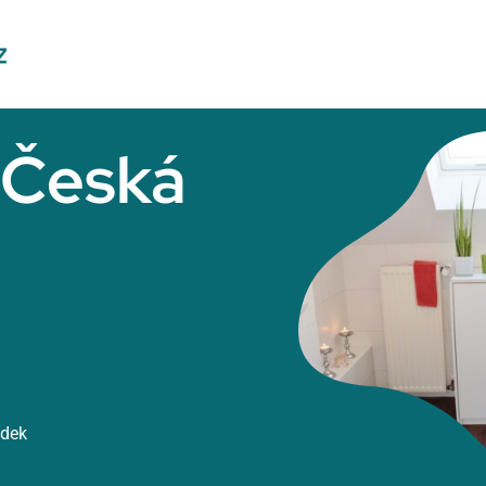
r Česká
ídek