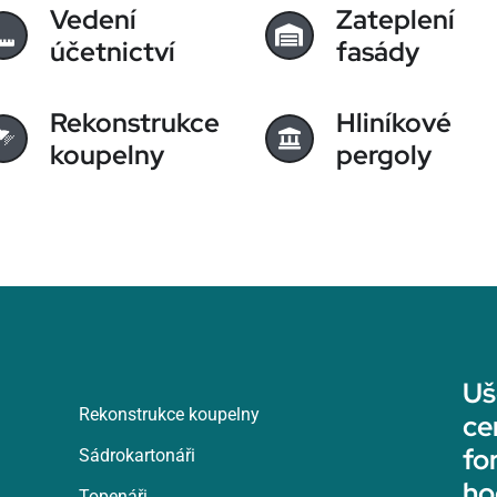
Vedení
Zateplení
účetnictví
fasády
Rekonstrukce
Hliníkové
koupelny
pergoly
Uš
Rekonstrukce koupelny
ce
fo
Sádrokartonáři
ho
Topenáři