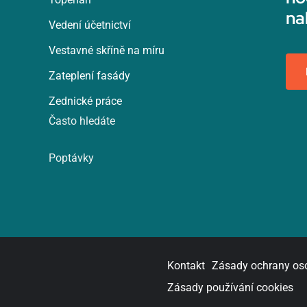
na
Vedení účetnictví
Vestavné skříně na míru
Zateplení fasády
Zednické práce
Často hledáte
Poptávky
Kontakt
Zásady ochrany os
Zásady používání cookies