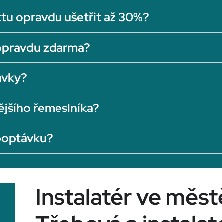
tu opravdu ušetřit až 30%?
opravdu zdarma?
ávky?
ějšího řemeslníka?
 poptávku?
Instalatér ve měs