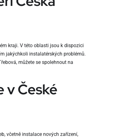
éři Česká
 kraji. V této oblasti jsou k dispozici
ním jakýchkoli instalatérských problémů.
 Třebová, můžete se spolehnout na
e v České
eb, včetně instalace nových zařízení,