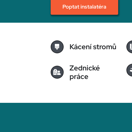
Poptat instalatéra
Kácení stromů
Zednické
práce