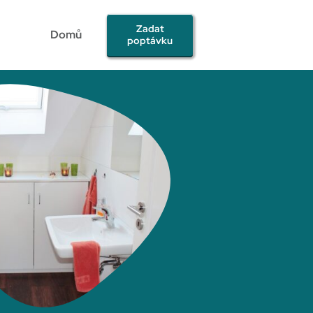
Zadat
Domů
poptávku