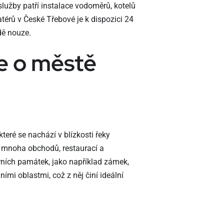
služby patří instalace vodoměrů, kotelů
latérů v České Třebové je k dispozici 24
dě nouze.
e o městě
které se nachází v blízkosti řeky
ě mnoha obchodů, restaurací a
urních památek, jako například zámek,
ími oblastmi, což z něj činí ideální