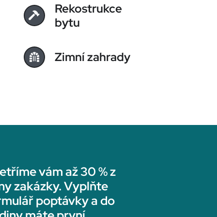
Rekostrukce
bytu
Zimní zahrady
etříme vám až 30 % z
ny zakázky. Vyplňte
rmulář poptávky a do
diny máte první