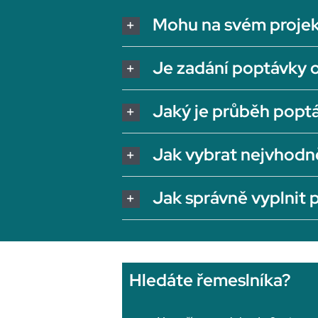
Mohu na svém projek
Je zadání poptávky 
Jaký je průběh popt
Jak vybrat nejvhodn
Jak správně vyplnit
Hledáte řemeslníka?