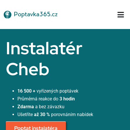
Přeskočit
na
Tog
obsah
Nav
Domů
Instalatér
Cheb
16 500 +
vyřízených poptávek
Průměrná reakce do
3 hodin
Zdarma
a bez závazku
Ušetříte
až 30 %
porovnáním nabídek
Poptat instalatéra