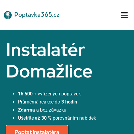
Přeskočit
na
Tog
obsah
Nav
Domů
Instalatér
Domažlice
16 500 +
vyřízených poptávek
Průměrná reakce do
3 hodin
Zdarma
a bez závazku
Ušetříte
až 30 %
porovnáním nabídek
Poptat instalatéra