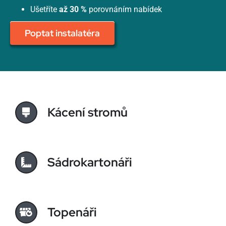
Ušetříte
až 30 %
porovnáním nabídek
Poptat instalatéra
Kácení stromů
Sádrokartonáři
Topenáři