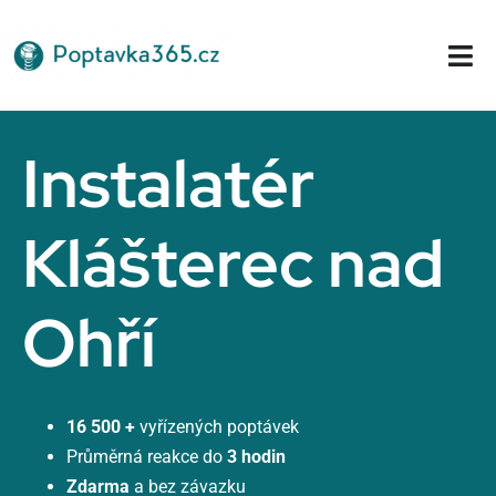
Přeskočit
na
Tog
obsah
Nav
Domů
Instalatér
Klášterec nad
Ohří
16 500 +
vyřízených poptávek
Průměrná reakce do
3 hodin
Zdarma
a bez závazku