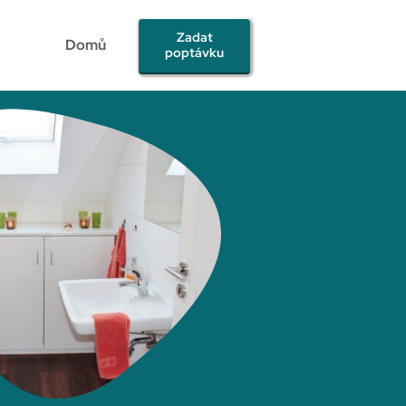
Zadat
Domů
poptávku