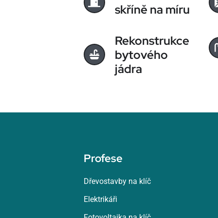
skříně na míru
Rekonstrukce
bytového
jádra
Profese
Dřevostavby na klíč
Elektrikáři
Fotovoltaika na klíč