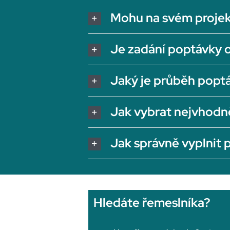
Mohu na svém projek
Je zadání poptávky 
Jaký je průběh popt
Jak vybrat nejvhodn
Jak správně vyplnit
Hledáte řemeslníka?