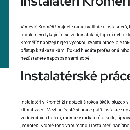
instalatéři Kroměř
V městě Kroměříž najdete řadu kvalitních instalatérů
problémem týkajícím se vodoinstalací, topení nebo kli
Kroměříž nabízejí nejen vysokou kvalitu práce, ale také
přístup k zákazníkům. Pokud hledáte profesionálního i
nezůstanete napospas sami sobě.
Instalatérské prá
Instalatéři v Kroměříži nabízejí širokou škálu služeb v
klimatizace. Mezi nejčastější práce patří instalace n
vodovodních baterií, montáže radiátorů a kotle, úpra
jednotek. Kromě toho vám mohou instalatéři nabídnout 