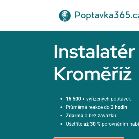
Přeskočit
na
obsah
Instalatér
Kroměříž
16 500 +
vyřízených poptávek
Průměrná reakce do
3 hodin
Zdarma
a bez závazku
Ušetříte
až 30 %
porovnáním nab