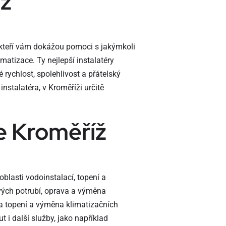
íž
, kteří vám dokážou pomoci s jakýmkoli
matizace. Ty nejlepší instalatéry
 rychlost, spolehlivost a přátelský
nstalatéra, v Kroměříži určitě
ce Kroměříž
 oblasti vodoinstalací, topení a
ových potrubí, oprava a výměna
va topení a výměna klimatizačních
i další služby, jako například