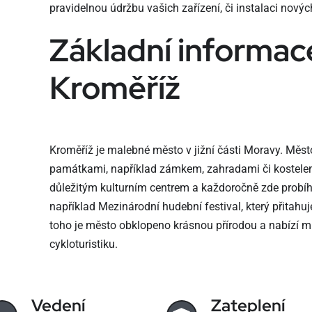
pravidelnou údržbu vašich zařízení, či instalaci nový
Základní informac
Kroměříž
Kroměříž je malebné město v jižní části Moravy. Měst
památkami, například zámkem, zahradami či kostelem 
důležitým kulturním centrem a každoročně zde probíhaj
například Mezinárodní hudební festival, který přitahu
toho je město obklopeno krásnou přírodou a nabízí m
cykloturistiku.
Vedení
Zateplení