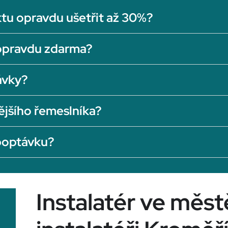
tu opravdu ušetřit až 30%?
opravdu zdarma?
ávky?
ějšího řemeslníka?
 poptávku?
Instalatér ve měst