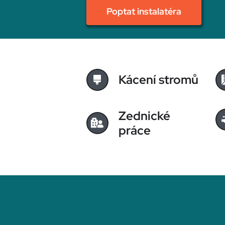
Poptat instalatéra
Kácení stromů
Zednické
práce