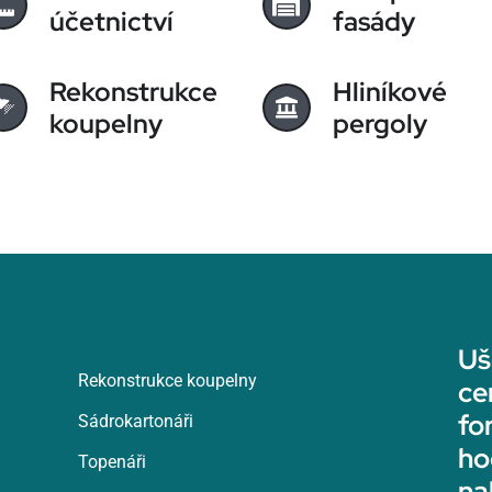
účetnictví
fasády
Rekonstrukce
Hliníkové
koupelny
pergoly
Uš
Rekonstrukce koupelny
ce
fo
Sádrokartonáři
ho
Topenáři
na