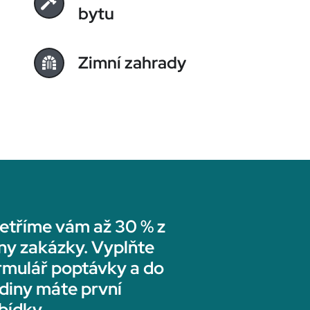
bytu
Zimní zahrady
etříme vám až 30 % z
ny zakázky. Vyplňte
rmulář poptávky a do
diny máte první
bídky.