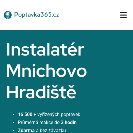
Přeskočit
na
Tog
obsah
Nav
Domů
Instalatér
Mnichovo
Hradiště
16 500 +
vyřízených poptávek
Průměrná reakce do
3 hodin
Zdarma
a bez závazku