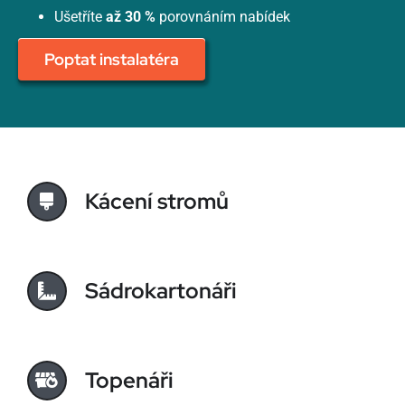
Ušetříte
až 30 %
porovnáním nabídek
Poptat instalatéra
Kácení stromů
Sádrokartonáři
Topenáři