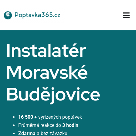
Přeskočit
na
Tog
obsah
Nav
Domů
Instalatér
Moravské
Budějovice
16 500 +
vyřízených poptávek
Průměrná reakce do
3 hodin
Zdarma
a bez závazku