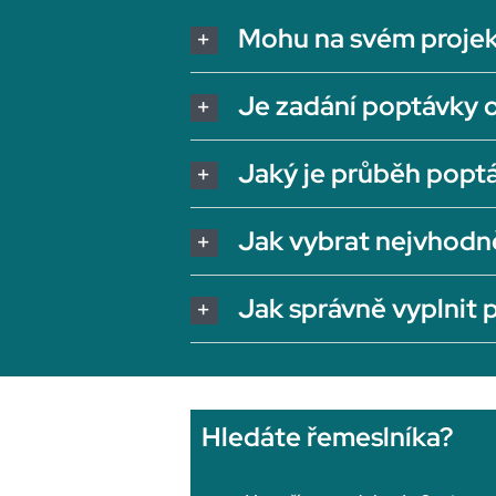
Mohu na svém projek
Je zadání poptávky 
Jaký je průběh popt
Jak vybrat nejvhodn
Jak správně vyplnit
Hledáte řemeslníka?