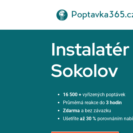
Přeskočit
na
obsah
Instalatér
Sokolov
16 500 +
vyřízených poptávek
Průměrná reakce do
3 hodin
Zdarma
a bez závazku
Ušetříte
až 30 %
porovnáním nab