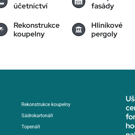
účetnictví
fasády
Rekonstrukce
Hliníkové
koupelny
pergoly
Uš
Rekonstrukce koupelny
ce
fo
Sádrokartonáři
ho
Topenáři
na