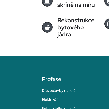
skříně na míru
Rekonstrukce
bytového
jádra
Profese
Dřevostavby na klíč
Elektrikáři
Fotovoltaika na klíč