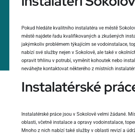
instalatéři Sokolo
Pokud hledáte kvalitního instalatéra ve městě Sokolo
městě najdete řadu kvalifikovaných a zkušených insta
jakýmkoliv problémem týkajícím se vodoinstalace, to
nabízí své služby nejen v Sokolově, ale také v okolní
opravit trhlinu v potrubí, vyměnit kohoutek nebo insta
neváhejte kontaktovat některého z místních instalatér
Instalatérské prác
Instalatérské práce jsou v Sokolově velmi žádané. Míst
oblasti, včetně instalace a opravy vodoinstalace, tope
Mnoho z nich nabízí také služby v oblasti revizí a údr