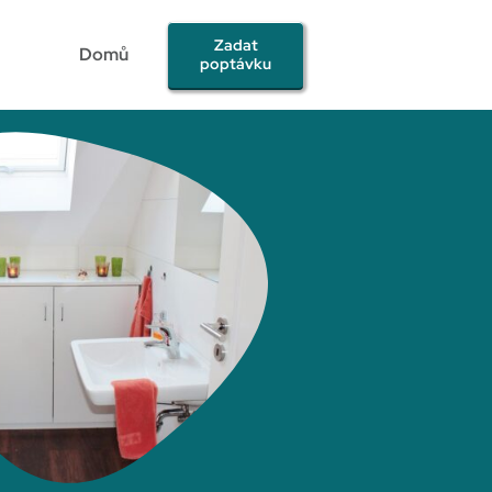
Zadat
Domů
poptávku