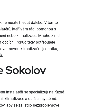
v
v, nemusíte hledat daleko. V tomto
latérů, kteří vám rádi pomohou s
pení nebo klimatizace. Mnoho z nich
ch obcích. Pokud tedy potřebujete
lovat novou klimatizační jednotku,
ů.
e Sokolov
ní instalatéři se specializují na různé
ní, klimatizace a dalších systémů.
žby, aby se zajistilo bezproblémové