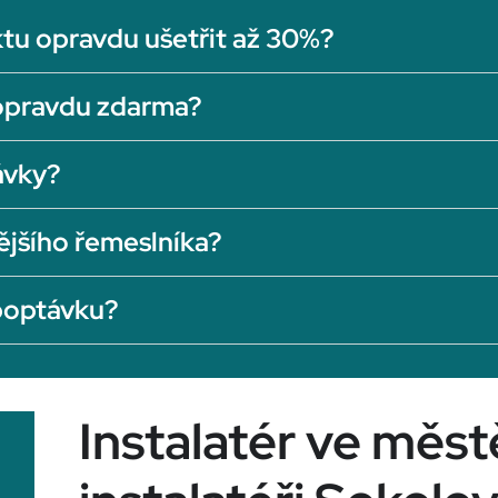
tu opravdu ušetřit až 30%?
opravdu zdarma?
ávky?
ějšího řemeslníka?
 poptávku?
Instalatér ve měst