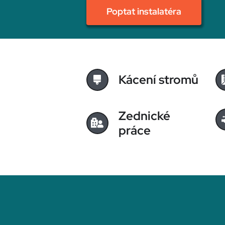
Poptat instalatéra
Kácení stromů
Zednické
práce