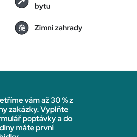
bytu
Zimní zahrady
etříme vám až 30 % z
ny zakázky. Vyplňte
rmulář poptávky a do
diny máte první
bídky.