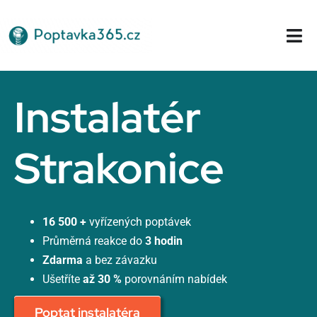
Přeskočit
na
Tog
obsah
Nav
Domů
Instalatér
Strakonice
16 500 +
vyřízených poptávek
Průměrná reakce do
3 hodin
Zdarma
a bez závazku
Ušetříte
až 30 %
porovnáním nabídek
Poptat instalatéra