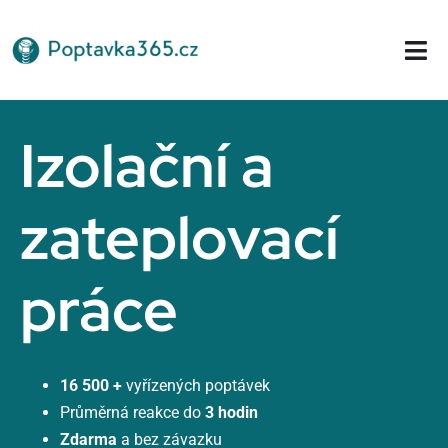
Přeskočit
na
Tog
obsah
Nav
Domů
Izolační a
zateplovací
práce
16 500 +
vyřízených poptávek
Průměrná reakce do
3 hodin
Zdarma
a bez závazku