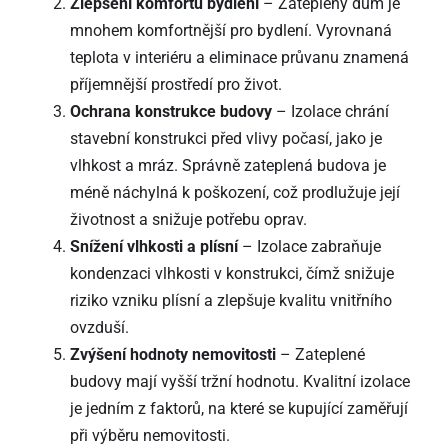
Zlepšení komfortu bydlení
– Zateplený dům je
mnohem komfortnější pro bydlení. Vyrovnaná
teplota v interiéru a eliminace průvanu znamená
příjemnější prostředí pro život.
Ochrana konstrukce budovy
– Izolace chrání
stavební konstrukci před vlivy počasí, jako je
vlhkost a mráz. Správně zateplená budova je
méně náchylná k poškození, což prodlužuje její
životnost a snižuje potřebu oprav.
Snížení vlhkosti a plísní
– Izolace zabraňuje
kondenzaci vlhkosti v konstrukci, čímž snižuje
riziko vzniku plísní a zlepšuje kvalitu vnitřního
ovzduší.
Zvýšení hodnoty nemovitosti
– Zateplené
budovy mají vyšší tržní hodnotu. Kvalitní izolace
je jedním z faktorů, na které se kupující zaměřují
při výběru nemovitosti.