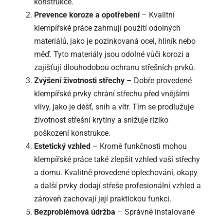
konstrukce.
Prevence koroze a opotřebení
– Kvalitní
klempířské práce zahrnují použití odolných
materiálů, jako je pozinkovaná ocel, hliník nebo
měď. Tyto materiály jsou odolné vůči korozi a
zajišťují dlouhodobou ochranu střešních prvků.
Zvýšení životnosti střechy
– Dobře provedené
klempířské prvky chrání střechu před vnějšími
vlivy, jako je déšť, sníh a vítr. Tím se prodlužuje
životnost střešní krytiny a snižuje riziko
poškození konstrukce.
Estetický vzhled
– Kromě funkčnosti mohou
klempířské práce také zlepšit vzhled vaší střechy
a domu. Kvalitně provedené oplechování, okapy
a další prvky dodají střeše profesionální vzhled a
zároveň zachovají její praktickou funkci.
Bezproblémová údržba
– Správně instalované