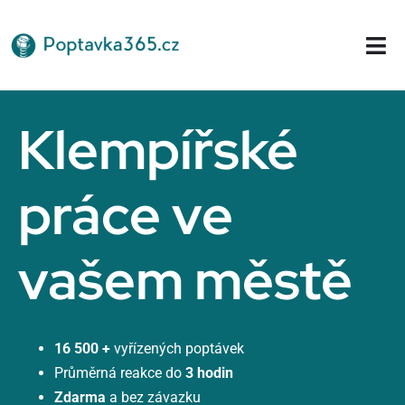
Přeskočit
na
Tog
obsah
Nav
Domů
Klempířské
práce ve
vašem městě
16 500 +
vyřízených poptávek
Průměrná reakce do
3 hodin
Zdarma
a bez závazku