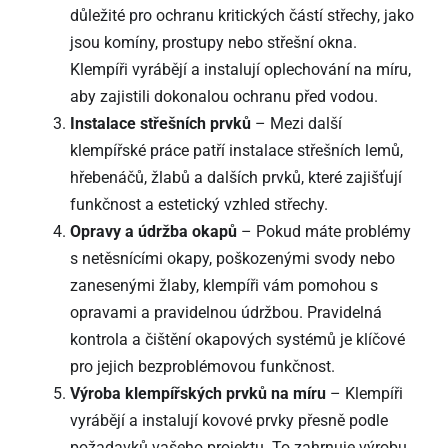
důležité pro ochranu kritických částí střechy, jako
jsou komíny, prostupy nebo střešní okna.
Klempíři vyrábějí a instalují oplechování na míru,
aby zajistili dokonalou ochranu před vodou.
Instalace střešních prvků
– Mezi další
klempířské práce patří instalace střešních lemů,
hřebenáčů, žlabů a dalších prvků, které zajišťují
funkčnost a estetický vzhled střechy.
Opravy a údržba okapů
– Pokud máte problémy
s netěsnícími okapy, poškozenými svody nebo
zanesenými žlaby, klempíři vám pomohou s
opravami a pravidelnou údržbou. Pravidelná
kontrola a čištění okapových systémů je klíčové
pro jejich bezproblémovou funkčnost.
Výroba klempířských prvků na míru
– Klempíři
vyrábějí a instalují kovové prvky přesně podle
požadavků vašeho projektu. To zahrnuje výrobu