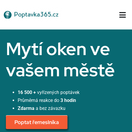
Přeskočit
na
Tog
obsah
Nav
Domů
Mytí oken ve
vašem městě
16 500 +
vyřízených poptávek
Průměrná reakce do
3 hodin
Zdarma
a bez závazku
Poptat řemeslníka