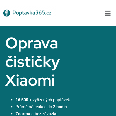
Přeskočit
na
Tog
obsah
Nav
Domů
Oprava
čističky
Xiaomi
16 500 +
vyřízených poptávek
Průměrná reakce do
3 hodin
Zdarma
a bez závazku