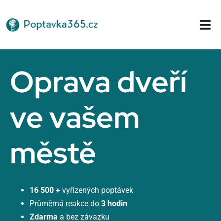
Přeskočit
na
Tog
obsah
Nav
Domů
Oprava dveří
ve vašem
městě
16 500 +
vyřízených poptávek
Průměrná reakce do
3 hodin
Zdarma
a bez závazku