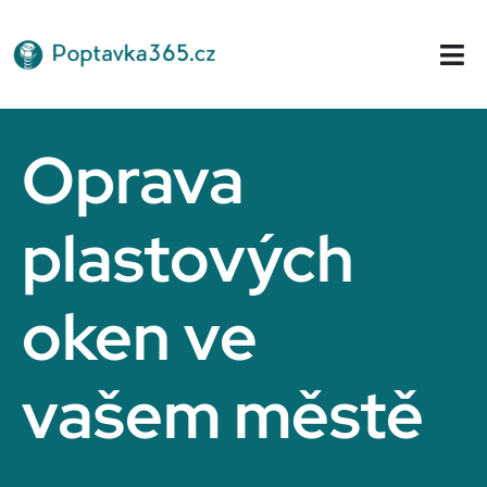
Přeskočit
na
Tog
obsah
Nav
Domů
Oprava
plastových
oken ve
vašem městě