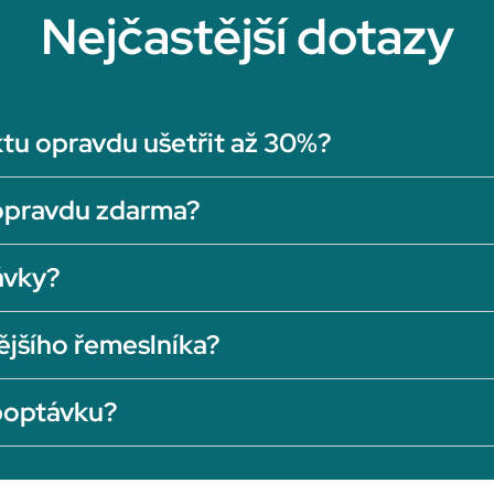
Nejčastější dotazy
tu opravdu ušetřit až 30%?
opravdu zdarma?
ávky?
ějšího řemeslníka?
 poptávku?