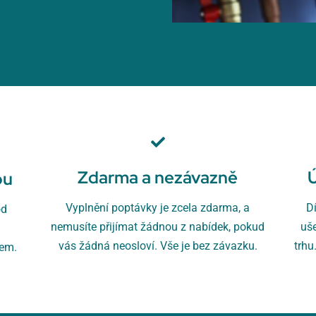
Zdarma a nezávazně
ou
Vyplnění poptávky je zcela zdarma, a
D
od
nemusíte přijímat žádnou z nabídek, pokud
uš
u
vás žádná neosloví. Vše je bez závazku.
trhu
rem.