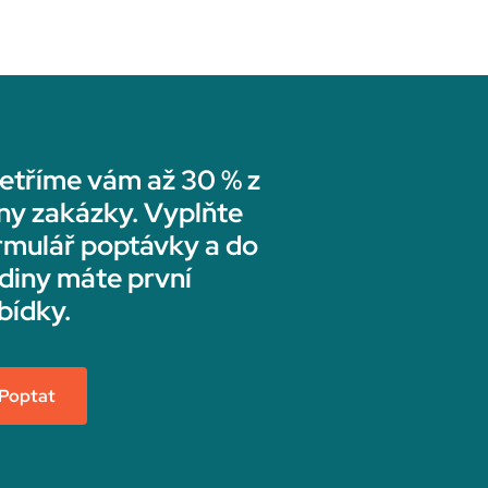
etříme vám až 30 % z
ny zakázky. Vyplňte
rmulář poptávky a do
diny máte první
bídky.
Poptat