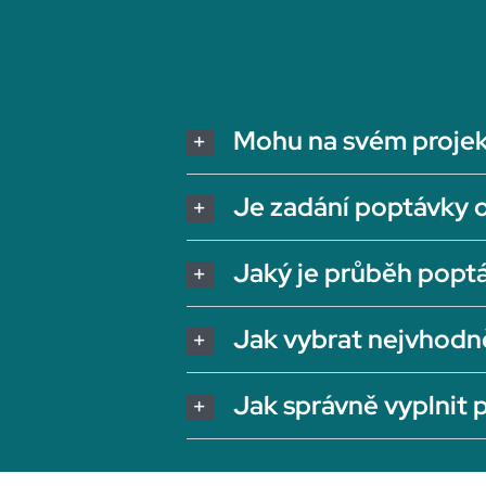
Mohu na svém projek
Je zadání poptávky 
Jaký je průběh popt
Jak vybrat nejvhodn
Jak správně vyplnit