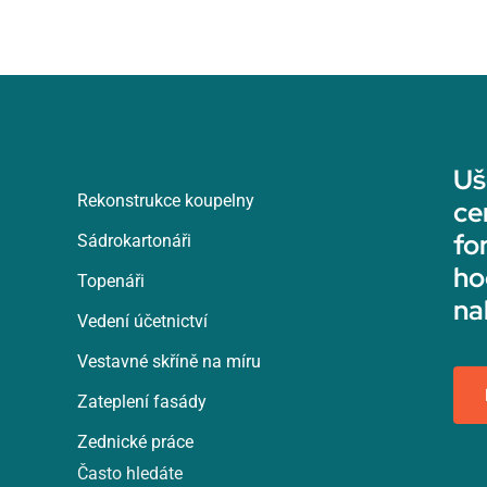
Uš
Rekonstrukce koupelny
ce
fo
Sádrokartonáři
ho
Topenáři
na
Vedení účetnictví
Vestavné skříně na míru
Zateplení fasády
Zednické práce
Často hledáte