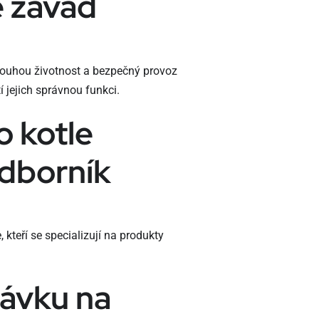
e závad
dlouhou životnost a bezpečný provoz
í jejich správnou funkci.
 kotle
odborník
teří se specializují na produkty
távku na