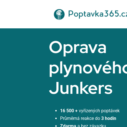
Přeskočit
na
obsah
Oprava
plynového
Junkers
16 500 +
vyřízených poptávek
Průměrná reakce do
3 hodin
Zdarma
a bez závazku