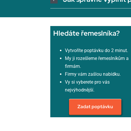
Hledáte řemeslníka?
Vytvoříte poptávku do 2 minut.
My ji rozešleme řemeslníkům a
firmám.
Firmy vám zašlou nabídku.
Vy si vyberete pro vás
nejvýhodnější.
Zadat poptávku