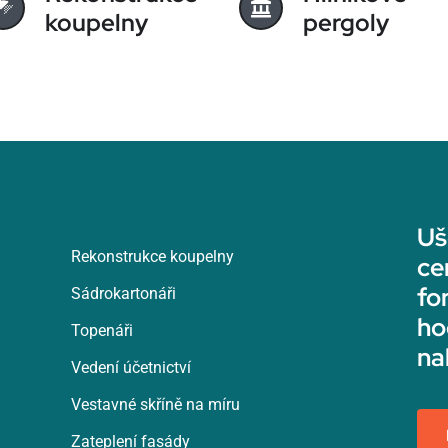
koupelny
pergoly
Uš
Rekonstrukce koupelny
ce
fo
Sádrokartonáři
ho
Topenáři
na
Vedení účetnictví
Vestavné skříně na míru
Zateplení fasády