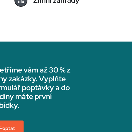
Zimní zahrady
etříme vám až 30 % z
ny zakázky. Vyplňte
rmulář poptávky a do
diny máte první
bídky.
Poptat