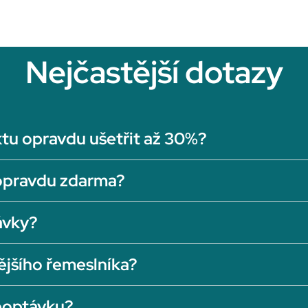
Nejčastější dotazy
tu opravdu ušetřit až 30%?
opravdu zdarma?
ávky?
ějšího řemeslníka?
 poptávku?