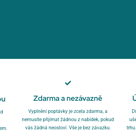
Zdarma a nezávazně
ou
Vyplnění poptávky je zcela zdarma, a
D
od
nemusíte přijímat žádnou z nabídek, pokud
uš
u
vás žádná neosloví. Vše je bez závazku.
trhu
rem.