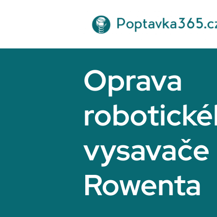
Přeskočit
na
obsah
Oprava
robotick
vysavače
Rowenta