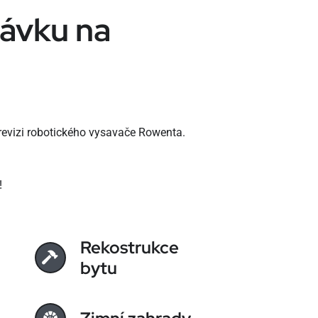
távku na
revizi robotického vysavače Rowenta.
!
Rekostrukce
bytu