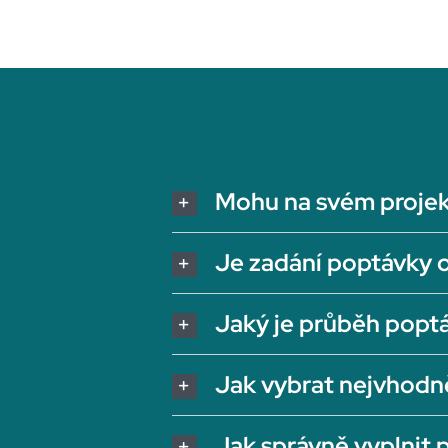
Mohu na svém projek
Je zadání poptávky 
Jaký je průběh popt
Jak vybrat nejvhodn
Jak správně vyplnit