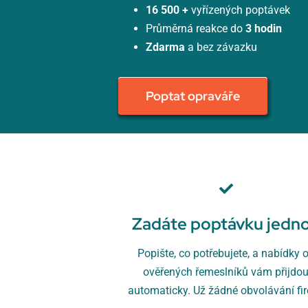
16 500 +
vyřízených poptávek
Průměrná reakce do
3 hodin
Zdarma
a bez závazku
Poptat opraváře
Zadáte poptávku jedn
Popište, co potřebujete, a nabídky 
ověřených řemeslníků vám přijdo
automaticky. Už žádné obvolávání fi