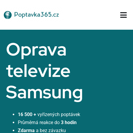
Přeskočit
na
Tog
obsah
Nav
Domů
Oprava
televize
Samsung
16 500 +
vyřízených poptávek
Průměrná reakce do
3 hodin
Zdarma
a bez závazku