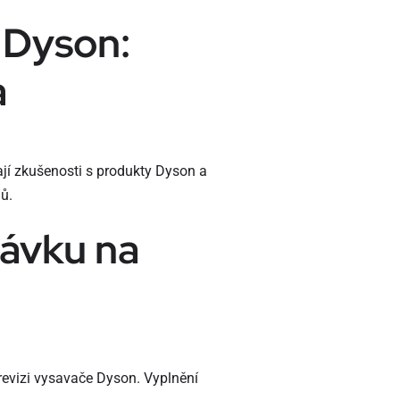
 Dyson:
a
jí zkušenosti s produkty Dyson a
lů.
távku na
revizi vysavače Dyson. Vyplnění