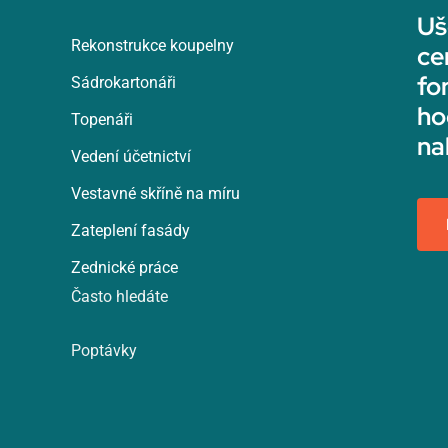
Uš
Rekonstrukce koupelny
ce
fo
Sádrokartonáři
ho
Topenáři
na
Vedení účetnictví
Vestavné skříně na míru
Zateplení fasády
Zednické práce
Často hledáte
Poptávky