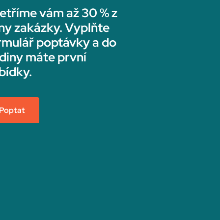
etříme vám až 30 % z
ny zakázky. Vyplňte
rmulář poptávky a do
diny máte první
bídky.
Poptat