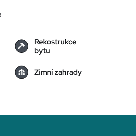
!
Rekostrukce
bytu
Zimní zahrady