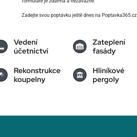
formuláře je zdarma a nezávazné.
Zadejte svou poptávku ještě dnes na Poptavka365.cz
Vedení
Zateplení
účetnictví
fasády
Rekonstrukce
Hliníkové
koupelny
pergoly