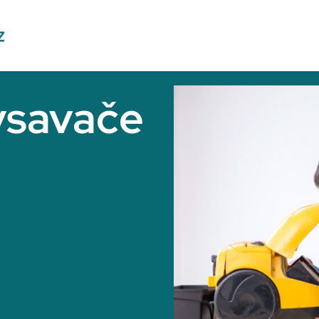
ysavače