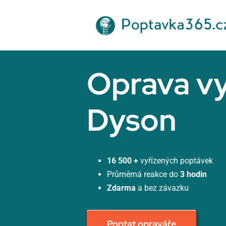
Přeskočit
na
obsah
Oprava v
Dyson
16 500 +
vyřízených poptávek
Průměrná reakce do
3 hodin
Zdarma
a bez závazku
Poptat opraváře