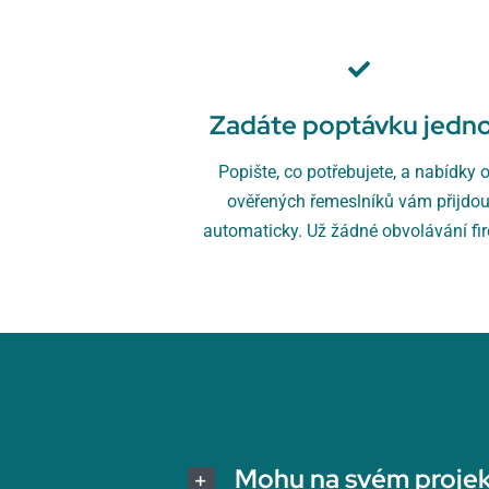
Zadáte poptávku jedn
Popište, co potřebujete, a nabídky 
ověřených řemeslníků vám přijdo
automaticky. Už žádné obvolávání fi
Mohu na svém projek