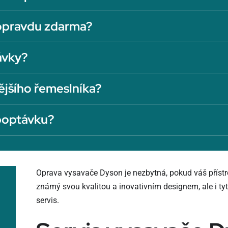
opravdu zdarma?
ávky?
ějšího řemeslníka?
 poptávku?
Oprava vysavače Dyson je nezbytná, pokud váš přístr
známý svou kvalitou a inovativním designem, ale i 
servis.