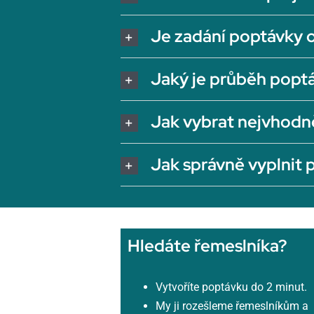
Je zadání poptávky 
Jaký je průběh popt
Jak vybrat nejvhodn
Jak správně vyplnit
Hledáte řemeslníka?
Vytvoříte poptávku do 2 minut.
My ji rozešleme řemeslníkům a