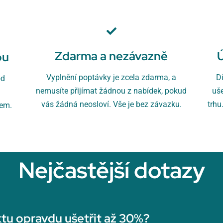
Zdarma a nezávazně
ou
Vyplnění poptávky je zcela zdarma, a
D
od
nemusíte přijímat žádnou z nabídek, pokud
uš
u
vás žádná neosloví. Vše je bez závazku.
trhu
rem.
Nejčastější dotazy
tu opravdu ušetřit až 30%?