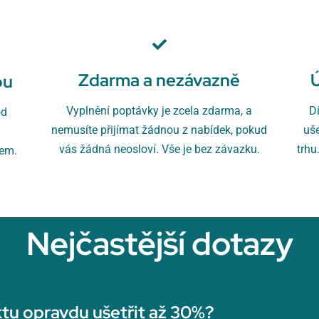
Zdarma a nezávazně
ou
Vyplnění poptávky je zcela zdarma, a
D
od
nemusíte přijímat žádnou z nabídek, pokud
uš
u
vás žádná neosloví. Vše je bez závazku.
trhu
rem.
Nejčastější dotazy
tu opravdu ušetřit až 30%?