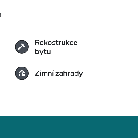
!
Rekostrukce
bytu
Zimní zahrady