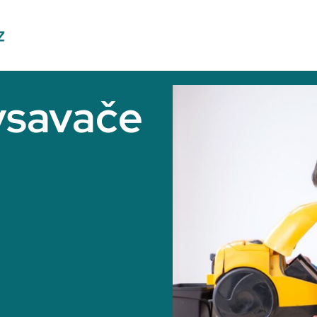
ysavače