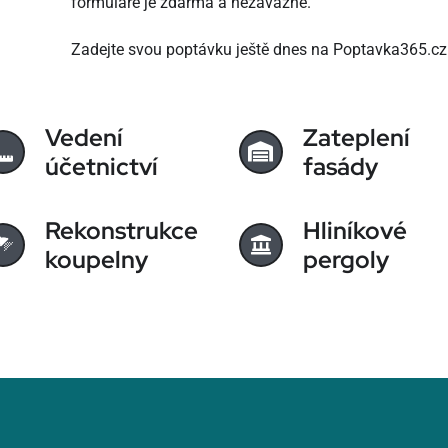
formuláře je zdarma a nezávazné.
Zadejte svou poptávku ještě dnes na Poptavka365.cz
Vedení
Zateplení
účetnictví
fasády
Rekonstrukce
Hliníkové
koupelny
pergoly