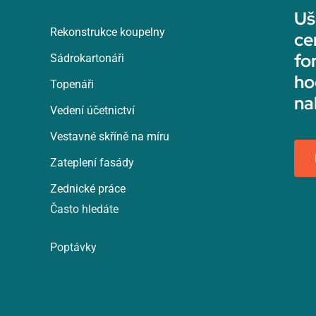
Uš
Rekonstrukce koupelny
ce
fo
Sádrokartonáři
ho
Topenáři
na
Vedení účetnictví
Vestavné skříně na míru
Zateplení fasády
Zednické práce
Často hledáte
Poptávky