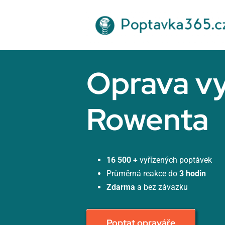
Přeskočit
na
obsah
Oprava v
Rowenta
16 500 +
vyřízených poptávek
Průměrná reakce do
3 hodin
Zdarma
a bez závazku
Poptat opraváře