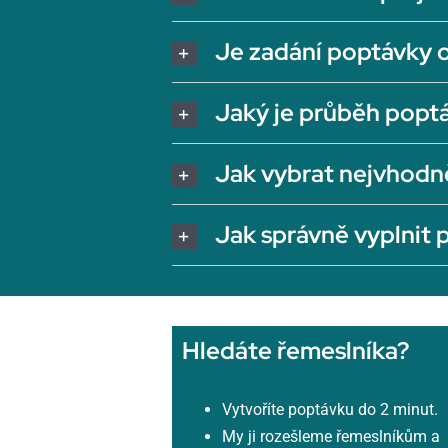
Je zadání poptávky 
Jaký je průběh popt
Jak vybrat nejvhodn
Jak správně vyplnit
Hledáte řemeslníka?
Vytvoříte poptávku do 2 minut.
My ji rozešleme řemeslníkům a