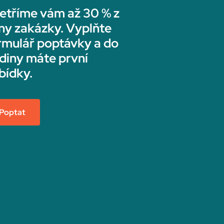
etříme vám až 30 % z
ny zakázky. Vyplňte
rmulář poptávky a do
diny máte první
bídky.
Poptat