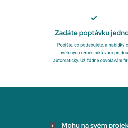
Zadáte poptávku jedn
Popište, co potřebujete, a nabídky 
ověřených řemeslníků vám přijdo
automaticky. Už žádné obvolávání fi
Mohu na svém projek