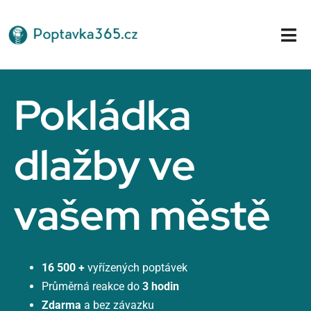
Přeskočit
na
Tog
obsah
Nav
Domů
Pokládka
dlažby ve
vašem městě
16 500 +
vyřízených poptávek
Průměrná reakce do
3 hodin
Zdarma
a bez závazku