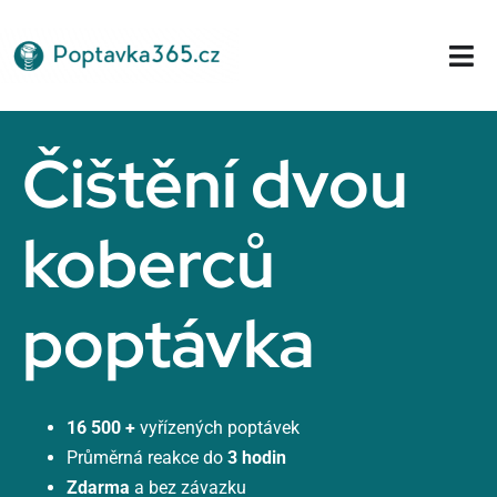
Přeskočit
na
Tog
obsah
Nav
Domů
Čištění dvou
koberců
poptávka
16 500 +
vyřízených poptávek
Průměrná reakce do
3 hodin
Zdarma
a bez závazku