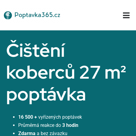
Přeskočit
na
Tog
obsah
Nav
Domů
Čištění
koberců 27 m²
poptávka
16 500 +
vyřízených poptávek
Průměrná reakce do
3 hodin
Zdarma
a bez závazku