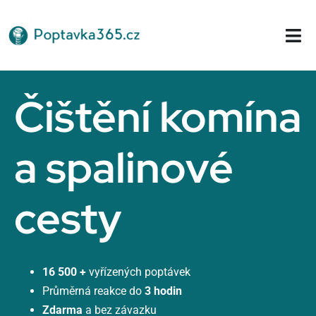
Přeskočit
na
Tog
obsah
Nav
Domů
Čištění komína
a spalinové
cesty
16 500 +
vyřízených poptávek
Průměrná reakce do
3 hodin
Zdarma
a bez závazku