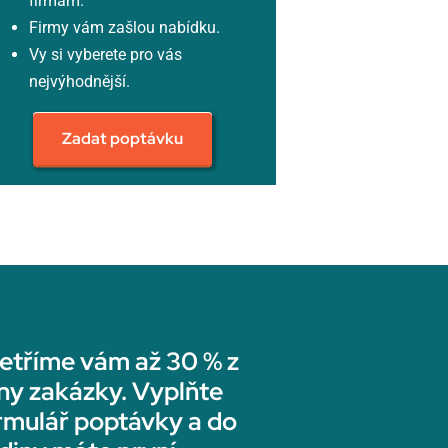
firmám.
Firmy vám zašlou nabídku.
Vy si vyberete pro vás
nejvýhodnější.
Zadat poptávku
etříme vám až 30 % z
ny zakázky. Vyplňte
rmulář poptávky a do