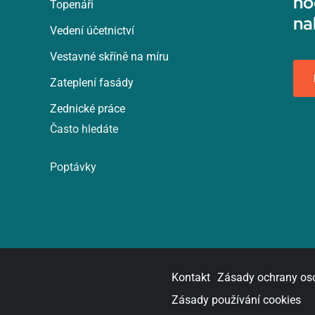
ho
Topenáři
na
Vedení účetnictví
Vestavné skříně na míru
Zateplení fasády
Zednické práce
Často hledáte
Poptávky
Kontakt
Zásady ochrany os
Zásady používání cookies