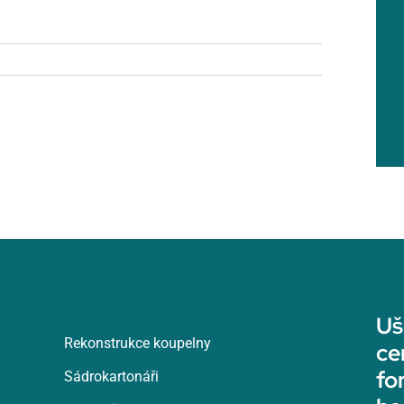
Uš
Rekonstrukce koupelny
ce
fo
Sádrokartonáři