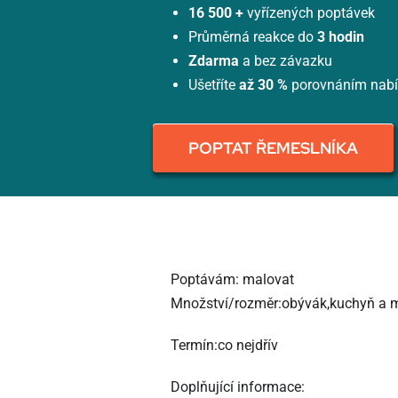
16 500 +
vyřízených poptávek
Průměrná reakce do
3 hodin
Zdarma
a bez závazku
Ušetříte
až 30 %
porovnáním nab
POPTAT ŘEMESLNÍKA
Poptávám: malovat
Množství/rozměr:obývák,kuchyň a 
Termín:co nejdřív
Doplňující informace: