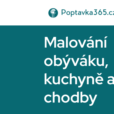
Přeskočit
na
obsah
Malování
obýváku,
kuchyně 
chodby