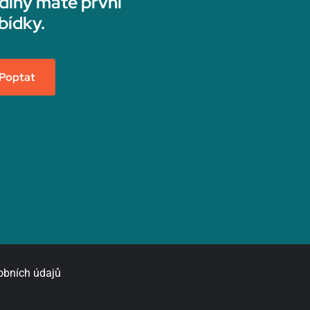
diny máte první
bídky.
Poptat
obních údajů