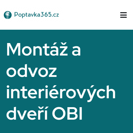
Přeskočit
na
Tog
obsah
Nav
Domů
Montáž a
odvoz
interiérových
dveří OBI