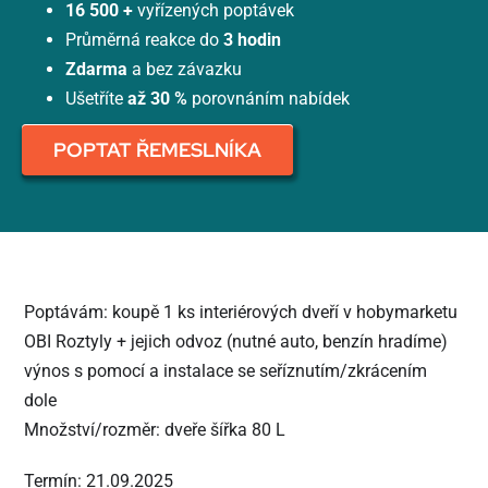
16 500 +
vyřízených poptávek
Průměrná reakce do
3 hodin
Zdarma
a bez závazku
Ušetříte
až 30 %
porovnáním nabídek
POPTAT ŘEMESLNÍKA
Poptávám: koupě 1 ks interiérových dveří v hobymarketu
OBI Roztyly + jejich odvoz (nutné auto, benzín hradíme)
výnos s pomocí a instalace se seříznutím/zkrácením
dole
Množství/rozměr: dveře šířka 80 L
Termín: 21.09.2025